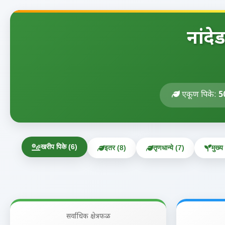
नांदे
एकूण पिके:
5
खरीप पिके (6)
इतर (8)
तृणधान्ये (7)
मुख्य
सर्वाधिक क्षेत्रफळ