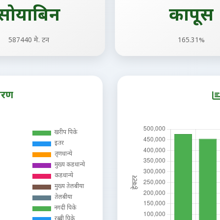
सोयाबिन
कापूस
587440 मे. टन
165.31%
ितरण