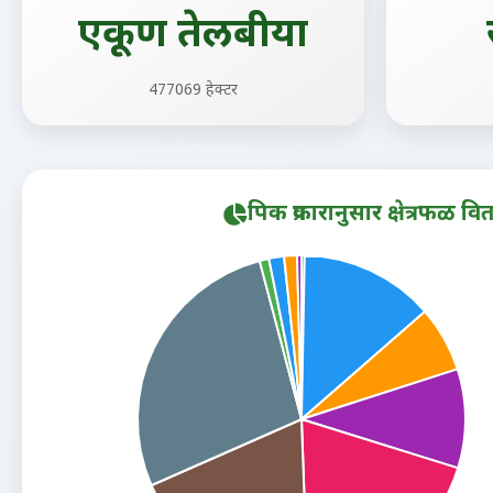
एकूण तेलबीया
477069 हेक्टर
पिक प्रकारानुसार क्षेत्रफळ व