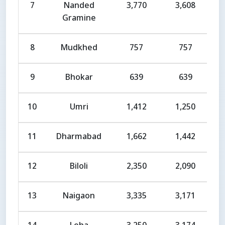
7
Nanded
3,770
3,608
Gramine
8
Mudkhed
757
757
9
Bhokar
639
639
10
Umri
1,412
1,250
11
Dharmabad
1,662
1,442
12
Biloli
2,350
2,090
13
Naigaon
3,335
3,171