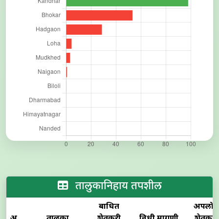
तालुकानिहाय तपशील
बाधित
अपलोड
अ.क्र.
तालुका
शेतकरी
निधी मागणी
शेतकरी